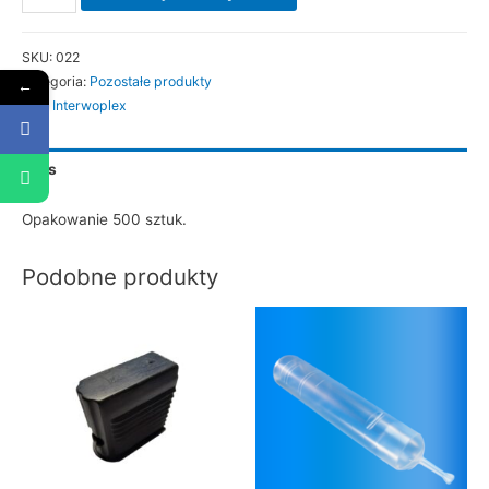
Nakrętka
z
SKU:
022
dozownikiem
Kategoria:
Pozostałe produkty
←
(500
Tag:
Interwoplex
szt.)
Opis
Opakowanie 500 sztuk.
Podobne produkty