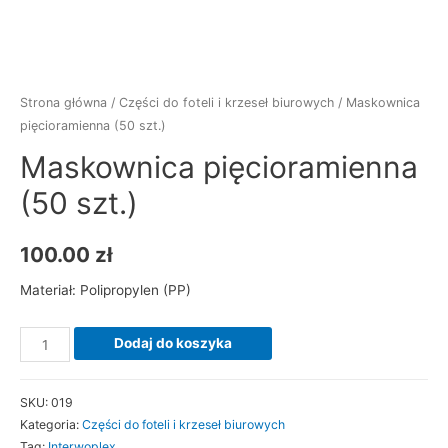
Strona główna
/
Części do foteli i krzeseł biurowych
/ Maskownica
pięcioramienna (50 szt.)
Maskownica pięcioramienna
(50 szt.)
100.00
zł
Materiał: Polipropylen (PP)
ilość
Dodaj do koszyka
Maskownica
pięcioramienna
SKU:
019
(50
Kategoria:
Części do foteli i krzeseł biurowych
szt.)
Tag:
Interwoplex