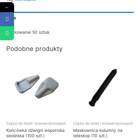
←
Opis
Opakowanie 50 sztuk.
Podobne produkty
Części do foteli i krzeseł biurowych
Części do foteli i krzeseł biurowych
Końcówka dźwigni wspornika
Maskownica kolumny na
siedziska (100 szt.)
teleskop (10 szt.)